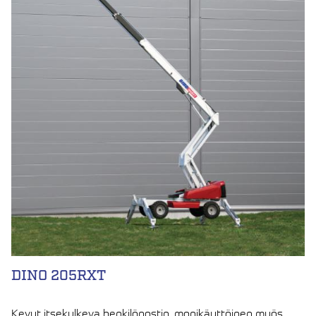
DINO 205RXT
Kevyt itsekulkeva henkilönostin, monikäyttöinen myös