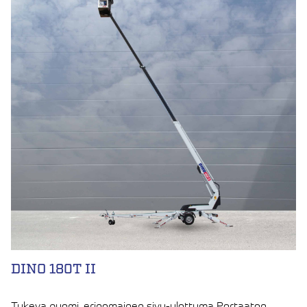
DINO 180T II
Tukeva puomi, erinomainen sivu-ulottuma Portaaton