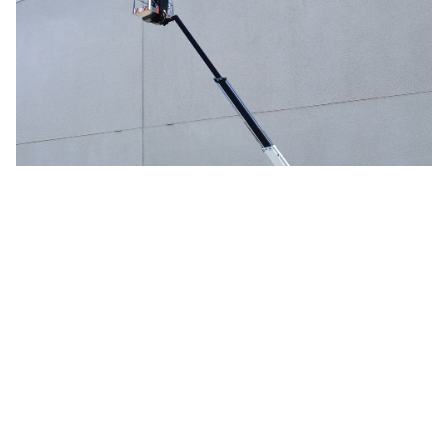
DINO 135T II
Lyhyt ja kompakti kone, helppo hinata ja käsitellä