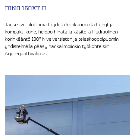
DINO 160XT II
Täysi sivu-ulottuma täydellä korikuormalla Lyhyt ja
kompakti kone, helppo hinata ja käsitellä Hydraulinen
korinkääntö 180° Nivelvarsiston ja teleskooppipuomin
yhdistelmällä pääsy hankalimpiinkin työkohteisiin
Aggregaattivalmius
LUE ARTIKKELI