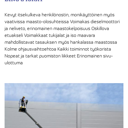
Kevyt itsekulkeva henkilönostin, monikäyttöinen myös
vaativissa maasto-olosuhteissa Voimakas dieselmoottori
ja neliveto, erinomainen maastokelpoisuus Oskillova
etuakseli Voimakkaat tukijalat ja iso maavara
mahdollistavat tasauksen myös hankalassa maastossa
Kolme ohjausvaihtoehtoa Kaikki toiminnot työkorista
Nopeat ja tarkat puomiston liikkeet Erinomainen sivu-
ulottuma
LUE ARTIKKELI