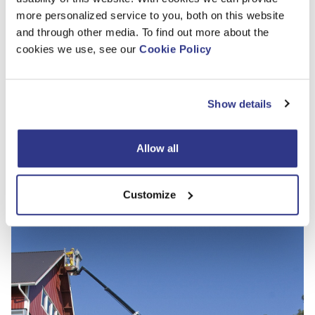
DINO 265RXT
more personalized service to you, both on this website
and through other media. To find out more about the
Kevyt itsekulkeva henkilönostin, monikäyttöinen myös
cookies we use, see our
Cookie Policy
vaativissa maasto-olosuhteissa Voimakas dieselmoottori
ja neliveto, erinomainen maastokelpoisuus Oskillova
etuakseli Voimakkaat tukijalat ja iso maavara
Show details
mahdollistavat tasauksen myös hankalassa maastossa
Kolme ohjausvaihtoehtoa Kaikki toiminnot työkorista
Nopeat ja tarkat puomiston liikkeet
Allow all
LUE ARTIKKELI
Customize