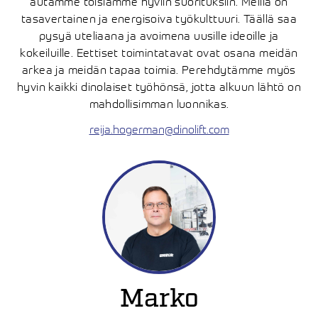
autamme toisiamme hyviin suorituksiin. Meillä on
tasavertainen ja energisoiva työkulttuuri. Täällä saa
pysyä uteliaana ja avoimena uusille ideoille ja
kokeiluille. Eettiset toimintatavat ovat osana meidän
arkea ja meidän tapaa toimia. Perehdytämme myös
hyvin kaikki dinolaiset työhönsä, jotta alkuun lähtö on
mahdollisimman luonnikas.
reija.hogerman@dinolift.com
Marko