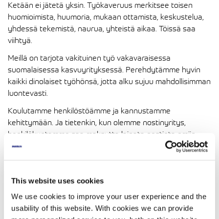
Ketään ei jätetä yksin. Työkaveruus merkitsee toisen
huomioimista, huumoria, mukaan ottamista, keskustelua,
yhdessä tekemistä, naurua, yhteistä aikaa. Töissä saa
viihtyä.
Meillä on tarjota vakituinen työ vakavaraisessa
suomalaisessa kasvuyrityksessä. Perehdytämme hyvin
kaikki dinolaiset työhönsä, jotta alku sujuu mahdollisimman
luontevasti.
Koulutamme henkilöstöämme ja kannustamme
kehittymään. Ja tietenkin, kun olemme nostinyritys,
henkilökuntamme saa maksutta lainata nostinta omiin
tarpeisiinsa. Eikä tässä vielä ollut kaikki, mutta lisää
kerromme perehdytystilaisuudessa uusille dinolaisille.
Meille on kiva tulla töihin.
This website uses cookies
We use cookies to improve your user experience and the
usability of this website. With cookies we can provide