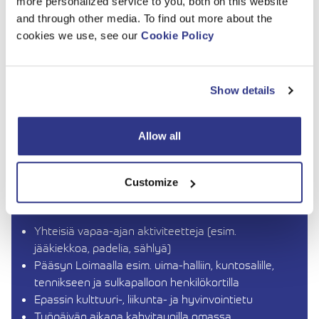
more personalized service to you, both on this website
and through other media. To find out more about the
cookies we use, see our
Cookie Policy
Show details
DINOLAISENA
Allow all
TARJOAMME
Customize
SINULLE:
Yhteisiä vapaa-ajan aktiviteetteja (esim.
jääkiekkoa, padelia, sählyä)
Pääsyn Loimaalla esim. uima-halliin, kuntosalille,
tennikseen ja sulkapalloon henkilökortilla
Epassin kulttuuri-, liikunta- ja hyvinvointietu
Työpäivän aikana kahvitauoilla omassa