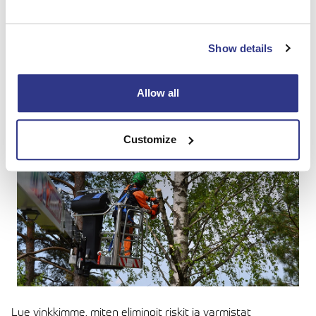
DINO-opastusvideo
↗
Show details
Turvallinen nostinkäyttö puunhoidossa
Allow all
Customize
Lue vinkkimme, miten eliminoit riskit ja varmistat