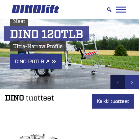
Hyppää
sisältöön
Meet
DINO 120TLB
Ultra-Narrow Profile
DINO 120TLB
↗
‹
›
DINO
tuotteet
Kaikki tuotteet