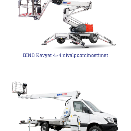
DINO Kevyet 4×4 nivelpuominostimet