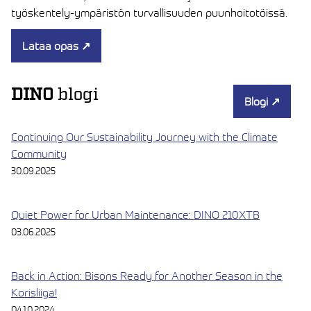
työskentely-ympäristön turvallisuuden puunhoitotöissä.
Lataa opas
↗
DINO
blogi
Blogi
↗
Continuing Our Sustainability Journey with the Climate
Community
30.09.2025
Quiet Power for Urban Maintenance: DINO 210XTB
03.06.2025
Back in Action: Bisons Ready for Another Season in the
Korisliiga!
04.10.2024