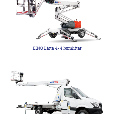
DINO Lätta 4×4 bomliftar