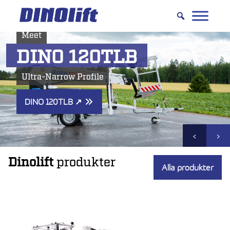
Hyppää
sisältöön
Meet
DINO 120TLB
Ultra-Narrow Profile
DINO 120TLB
↗
‹
›
Dinolift
produkter
Alla produkter