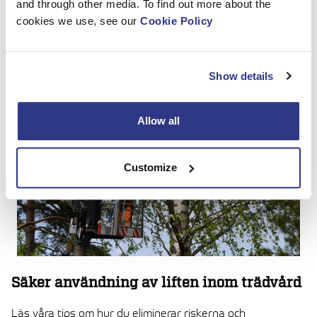
and through other media. To find out more about the
cookies we use, see our
Cookie Policy
Titta på vår guidevideo
↗
Show details
Allow all
Customize
Säker användning av liften inom trädvård
Läs våra tips om hur du eliminerar riskerna och