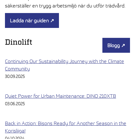
säkerställer en trygg arbetsmiljö när du utför trädvård.
Ladda när guiden
↗
Dinolift
Blogg
↗
Continuing Our Sustainability Journey with the Climate
Community
30.09.2025
Quiet Power for Urban Maintenance: DINO 210XTB
03.06.2025
Back in Action: Bisons Ready for Another Season in the
Korisliiga!
04.10.2024