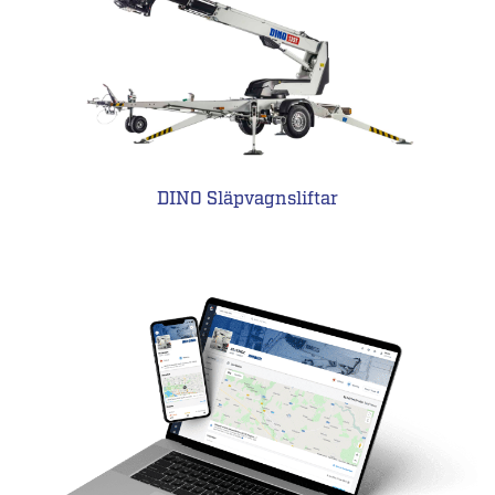
DINO Släpvagnsliftar