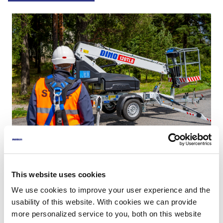
Hur håller du din DINO-lift i skick och dig
This website uses cookies
själv säker?
We use cookies to improve your user experience and the
usability of this website. With cookies we can provide
Titta på vår servicevideo – så håller du liften i skick och dig
more personalized service to you, both on this website
själv säker!