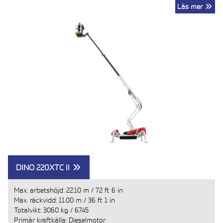
Läs mer
DINO 220XTC II
Max. arbetshöjd:
22.10 m
/
72 ft 6 in
Max. räckvidd:
11.00 m
/
36 ft 1 in
Totalvikt:
3060 kg
/
6745
Primär kraftkälla: Dieselmotor