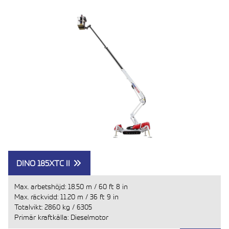
DINO 185XTC II
Max. arbetshöjd:
18.50 m
/
60 ft 8 in
Max. räckvidd:
11.20 m
/
36 ft 9 in
Totalvikt:
2860 kg
/
6305
Primär kraftkälla: Dieselmotor