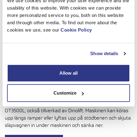
finns behov för en mångsidig lift som är enkel att använda
We use cookies to improve your user experience and the
med utmärkta kör- och nivelleringsegenskaper i svår
usability of this website. With cookies we can provide
terräng. Mjukt eller sluttande underlag är inget problem
more personalized service to you, both on this website
för XTC II tack vare låg tyngdpunkt och lågt marktryck.
and through other media. To find out more about the
cookies we use, see our
Cookie Policy
Enkel och snabb manövrerering gör XTC II till en perfekt
maskin för uthyrning, både för utomhus och inomhusjobb.
Utmärkt framkomlighet och nivelleringsförmåga ger
Show details
tillträde till arbetsplatser dit andra maskiner inte kommer.
Körningen är snabb och precis tack vare en kraftig motor
och steglösa kontroller. XTC II är snabb och enkel att
Allow all
nivellera, stödbenen lyfter upp maskinen 1 m ovanför
marken och maskinen kan nivelleras automatiskt med
endast en knapptryckning.
Customize
Transportatering är enkelt med en specialgjord släpvagn
DT3500L, också tillverkad av Dinolift. Maskinen kan köras
upp längs ramper eller lyftas upp på stödbenen och skjuta
släpvagnen in under maskinen och sänka ner.