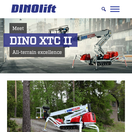
Hyppää
sisältöön
Meet
DINO XTC II
All-terrain excellence