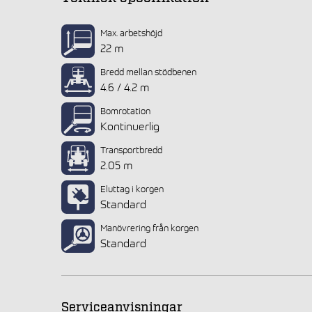
Max. arbetshöjd
22 m
Bredd mellan stödbenen
4.6 / 4.2 m
Bomrotation
Kontinuerlig
Transportbredd
2.05 m
Eluttag i korgen
Standard
Manövrering från korgen
Standard
Serviceanvisningar