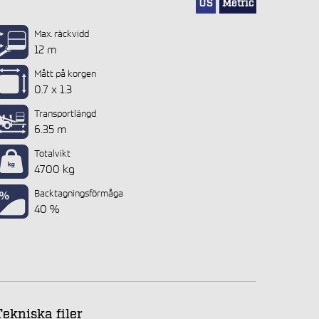
US
Metric
Max. räckvidd
12 m
Mått på korgen
0.7 x 1.3
Transportlängd
6.35 m
Totalvikt
4700 kg
Backtagningsförmåga
40 %
Tekniska filer