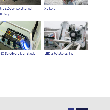
tra stödbensplattor och
XL-korg
ällning
NO SafeGuard klämskydd
LED arbetsbelysning