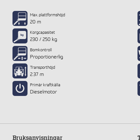
Max. plattformshöjd
20 m
Korgcapasitet
230 / 250 kg
Bomkontroll
Proportionerlig
Transporthöjd
2.37 m
Primär kraftkälla
Dieselmotor
Bruksanvisningar