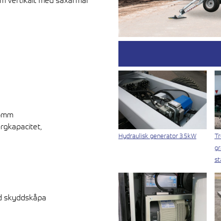
 m vertikalt med saxarmar
25mm
orgkapacitet,
Hydraulisk generator 3.5kW
Tr
gr
st
ed skyddskåpa