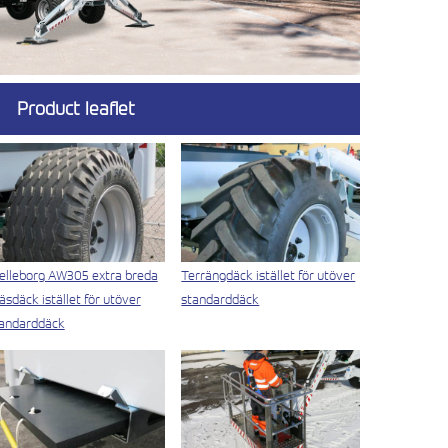
Product leaflet
elleborg AW305 extra breda
Terrängdäck istället för utöver
äsdäck istället för utöver
standarddäck
andarddäck