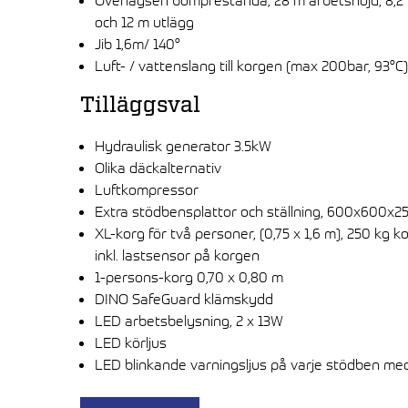
Överlägsen bomprestanda, 28 m arbetshöjd, 8,2
och 12 m utlägg
Jib 1,6m/ 140°
Luft- / vattenslang till korgen (max 200bar, 93°C)
Tilläggsval
Hydraulisk generator 3.5kW
Olika däckalternativ
Luftkompressor
Extra stödbensplattor och ställning, 600x600x
XL-korg för två personer, (0,75 x 1,6 m), 250 kg k
inkl. lastsensor på korgen
1-persons-korg 0,70 x 0,80 m
DINO SafeGuard klämskydd
LED arbetsbelysning, 2 x 13W
LED körljus
LED blinkande varningsljus på varje stödben m