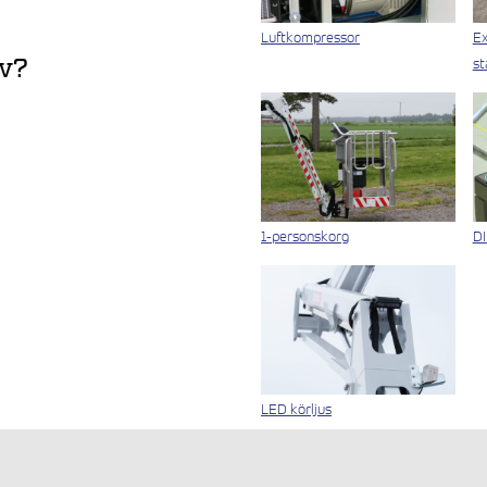
Luftkompressor
Ex
ov?
st
1-personskorg
DI
LED körljus