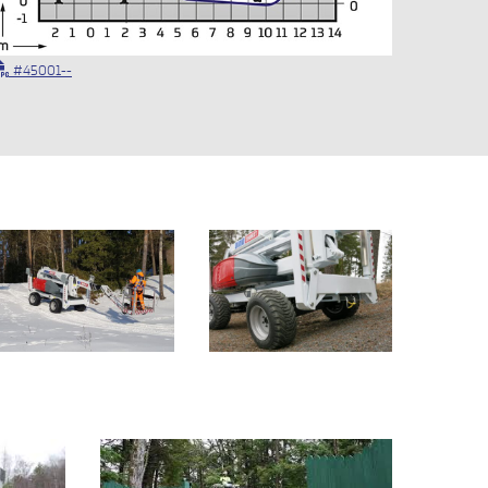
#45001--