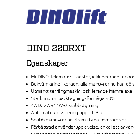
Hyppää
sisältöön
DINO 220RXT
Egenskaper
MyDINO Telematics tjänster, inkluderande förlän
Bekväm grind i korgen, alla manövrering kan gör
Utmärkt terrängmaskin: oskillerande främre axel
Stark motor, backtagningsförmåga 40%
4WD/ 2WS/ 4WS/ krabbstyrning
Automatisk nivellering upp till 13.5°
Snabb manövrering, 4 simultana bomrörelser
Förbättrad användarupplevelse, enkel att använ