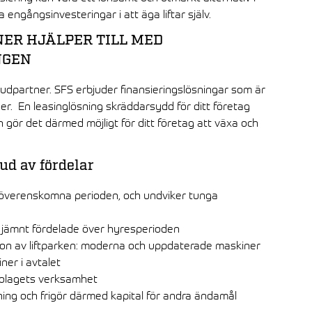
ra engångsinvesteringar i att äga liftar själv.
NER HJÄLPER TILL MED
NGEN
vudpartner. SFS erbjuder finansieringslösningar som är
r. En leasinglösning skräddarsydd för ditt företag
h gör det därmed möjligt för ditt företag att växa och
ud av fördelar
n överenskomna perioden, och undviker tunga
 jämnt fördelade över hyresperioden
tion av liftparken: moderna och uppdaterade maskiner
iner i avtalet
 bolagets verksamhet
ning och frigör därmed kapital för andra ändamål