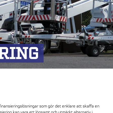
RING
 finansieringslösningar som gör det enklare att skaffa en
ansiering kan vara ett lönsamt och utmärkt alternativ i