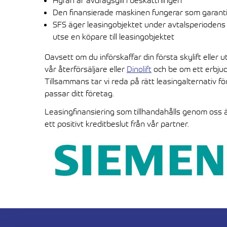
Hyran är avdragsgill i beskattningen
Den finansierade maskinen fungerar som garanti 
SFS äger leasingobjektet under avtalsperiodens 
utse en köpare till leasingobjektet
Oavsett om du införskaffar din första skylift eller
vår återförsäljare eller
Dinolift
och be om ett erbjud
Tillsammans tar vi reda på rätt leasingalternativ 
passar ditt företag.
Leasingfinansiering som tillhandahålls genom oss 
ett positivt kreditbeslut från vår partner.