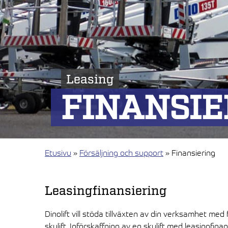
Leasing
FINANSIE
Etusivu
»
Försäljning och support
»
Finansiering
Leasingfinansiering
Dinolift vill stöda tillväxten av din verksamhet med
skylift. Införskaffning av en skylift med leasingfin