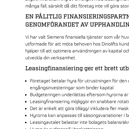
många fall, särskilt då ditt företag inte vill göra sto
EN PÅLITLIG FINANSIERINGSPART
GENOMFÖRANDET AV UPPHANDLI
Vi har valt Siemens finansiella tjänster som vår hu
utformade för att möta behoven hos Dinolifts kunde
hjälper till att optimera användningen av kapital oc
utveckla din verksamhet.
Leasingfinansiering ger ett brett utb
Företaget betalar hyra för utrustningen för de
engångsinvesteringar som binder kapital
Budgeteringen underlättas eftersom hyrorna är
Leasingfinansiering möjliggör en snabbare rota
Det är enkelt att göra tillägg/ inkludera fler mask
Hyrorna kan anpassas till säsongsvariationer i
Leasingavtalet belastar inte bolagets balansräk