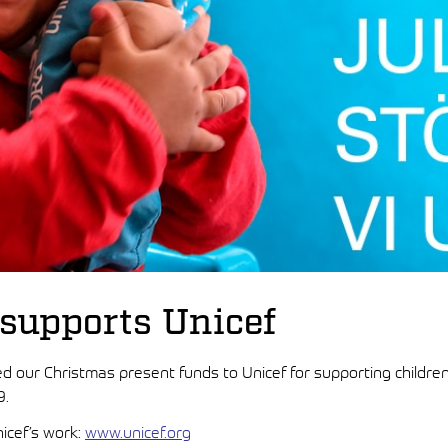
 supports Unicef
 our Christmas present funds to Unicef for supporting children
9.
icef’s work:
www.unicef.org