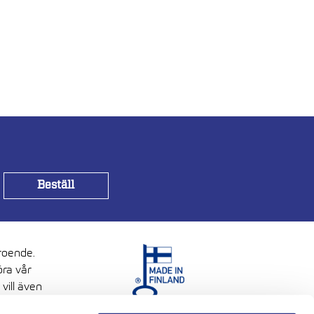
troende.
öra vår
vill även