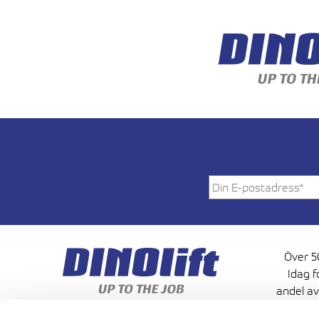
Över 50
Idag f
andel av