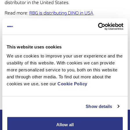
distributor in the United States.
Read more:
RBG is distributing DINO in USA
Welcome to the DINO Family Team RBG!
This website uses cookies
We use cookies to improve your user experience and the
usability of this website. With cookies we can provide
more personalized service to you, both on this website
and through other media. To find out more about the
cookies we use, see our
Cookie Policy
Show details
Beställ DINO
Allow all