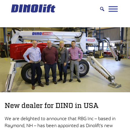
Hyppää
sisältöön
New dealer for DINO in USA
We are delighted to announce that RBG Inc – based in
Raymond, NH – has been appointed as Dinolift’s new