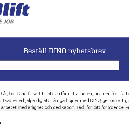
Beställ DINO nyhetsbrev
 år, har Dinolift sett till att du får ditt arbete gjort med fullt för
ortsätter vi hjälpa dig att nå nya höjder med DINO, genom att g
 arbetet med ärlighet och dedikation. Tack för ditt förtroende, vi 
i framtiden vara värda det.
s
Media