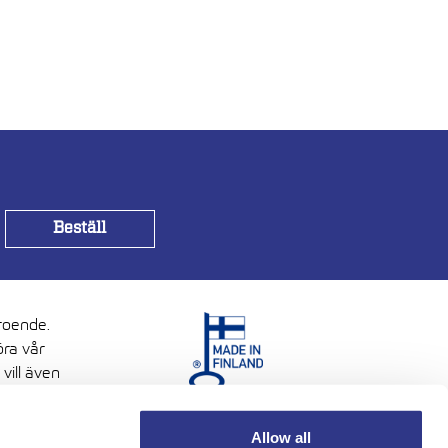
troende.
öra vår
vill även
Allow all