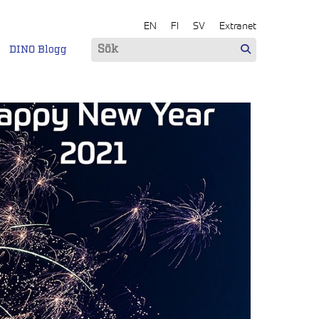
EN
FI
SV
Extranet
DINO Blogg