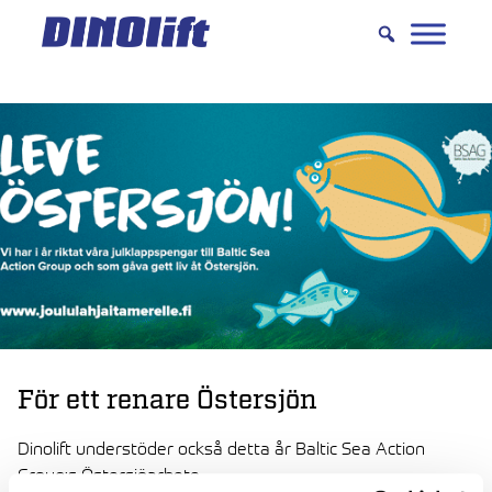
Hyppää
sisältöön
För ett renare Östersjön
Dinolift understöder också detta år Baltic Sea Action
Group:s Östersjöarbete.