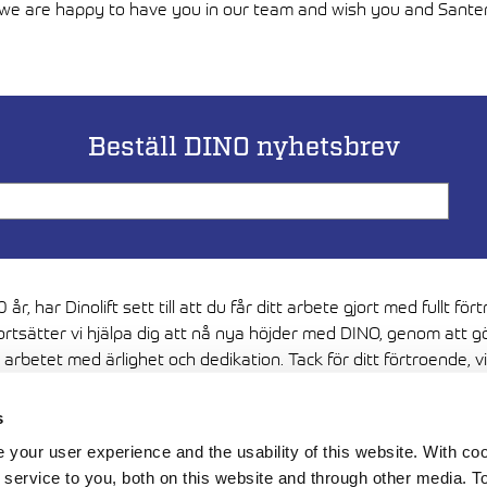
we are happy to have you in our team and wish you and Santeri 
Beställ DINO nyhetsbrev
 år, har Dinolift sett till att du får ditt arbete gjort med fullt för
ortsätter vi hjälpa dig att nå nya höjder med DINO, genom att g
 arbetet med ärlighet och dedikation. Tack för ditt förtroende, vi 
i framtiden vara värda det.
s
Media
your user experience and the usability of this website. With c
service to you, both on this website and through other media. To