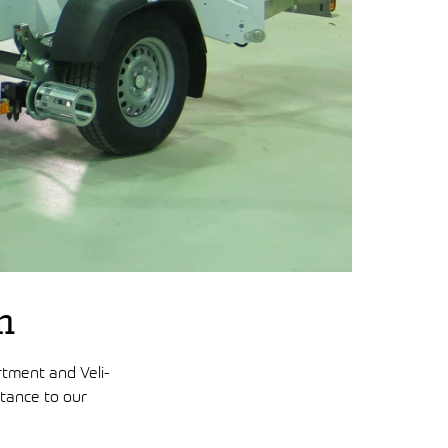
m
tment and Veli-
stance to our