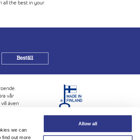
all the best in your
troende.
öra vår
vill även
Allow all
ookies we can
 find out more