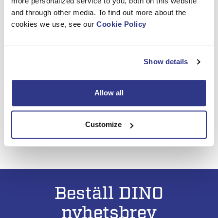
more personalized service to you, both on this website
and through other media. To find out more about the
cookies we use, see our
Cookie Policy
Show details
Platformers’ Days Hohenroda
Välkommen till Tysklands viktigaste mässa för liftar och
Allow all
kranar i Hohenroda, Tyskland 8-9.9. Vi visar DINO
sortimentet i Hematecs monter. Herzlich willkommen!
Mera information:
www.platformers-days.de
Customize
Beställ DINO
nyhetsbrev