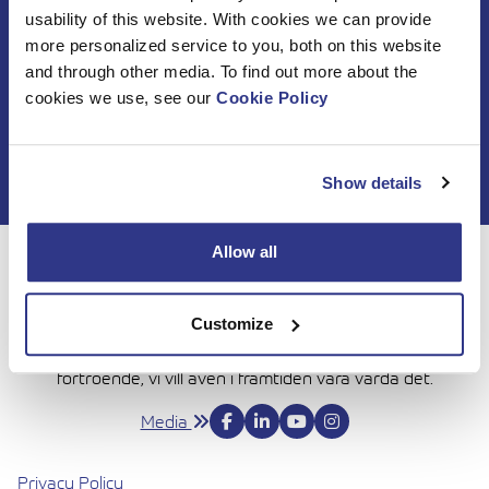
Beställ DINO
usability of this website. With cookies we can provide
more personalized service to you, both on this website
nyhetsbrev
and through other media. To find out more about the
cookies we use, see our
Cookie Policy
Show details
Allow all
Över 50 år, har Dinolift sett till att du får ditt arbete gjort
med fullt förtroende. Idag fortsätter vi hjälpa dig att nå
Customize
nya höjder med DINO, genom att göra vår andel av
arbetet med ärlighet och dedikation. Tack för ditt
förtroende, vi vill även i framtiden vara värda det.
Media
Privacy Policy