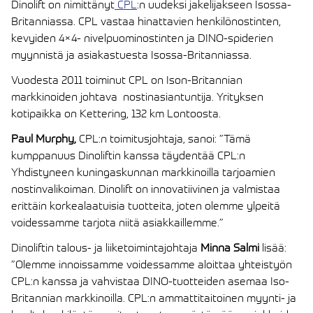
Dinolift on nimittänyt
CPL
:n uudeksi jakelijakseen Isossa-
Britanniassa. CPL vastaa hinattavien henkilönostinten,
kevyiden 4×4- nivelpuominostinten ja DINO-spiderien
myynnistä ja asiakastuesta Isossa-Britanniassa.
Vuodesta 2011 toiminut CPL on Ison-Britannian
markkinoiden johtava nostinasiantuntija. Yrityksen
kotipaikka on Kettering, 132 km Lontoosta.
Paul Murphy,
CPL:n toimitusjohtaja, sanoi: ”Tämä
kumppanuus Dinoliftin kanssa täydentää CPL:n
Yhdistyneen kuningaskunnan markkinoilla tarjoamien
nostinvalikoiman. Dinolift on innovatiivinen ja valmistaa
erittäin korkealaatuisia tuotteita, joten olemme ylpeitä
voidessamme tarjota niitä asiakkaillemme.”
Dinoliftin talous- ja liiketoimintajohtaja
Minna Salmi
lisää:
”Olemme innoissamme voidessamme aloittaa yhteistyön
CPL:n kanssa ja vahvistaa DINO-tuotteiden asemaa Iso-
Britannian markkinoilla. CPL:n ammattitaitoinen myynti- ja