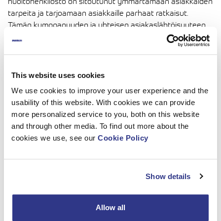
huoltohenkilöstö on sitoutunut ymmärtämään asiakkaiden
tarpeita ja tarjoamaan asiakkaille parhaat ratkaisut.
Tämän kumppanuuden ja yhteisen asiakaslähtöisyyteen
sitoutumisen ansiosta pystymme nyt palvelemaan
asiakkaita Ison-Britannian markkinoilla yhdistämällä
korkealaatuiset kevyet DINO MEWP:t ja CPL:n
ammattimaisen paikallisen asiakastuen. CPL täydentää
This website uses cookies
erittäin hyvin maailmanlaajuista
We use cookies to improve your user experience and the
jälleenmyyjäverkostoamme ja antaa meille mahdollisuuden
usability of this website. With cookies we can provide
vahvistaa brändiämme myös Ison-Britannian markkinoilla.
more personalized service to you, both on this website
and through other media. To find out more about the
cookies we use, see our
Cookie Policy
Show details
Allow all
CPL ja Dinolift esittelevät täyden tuotevalikoiman Vertikal