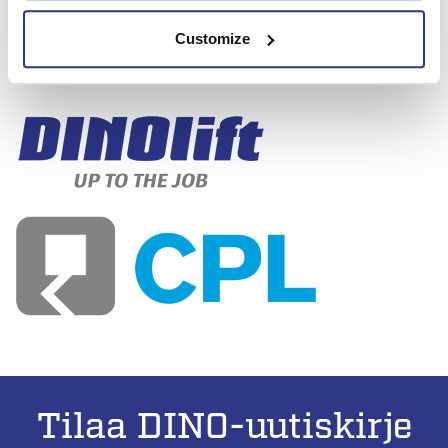
Vertikal Days 2023
-tapahtumassa toukokuussa.
Customize
Press_release_Dinolift_Feb2023-2
Tilaa DINO-uutiskirje