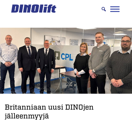
Hyppää
sisältöön
Britanniaan uusi DINOjen
jälleenmyyjä