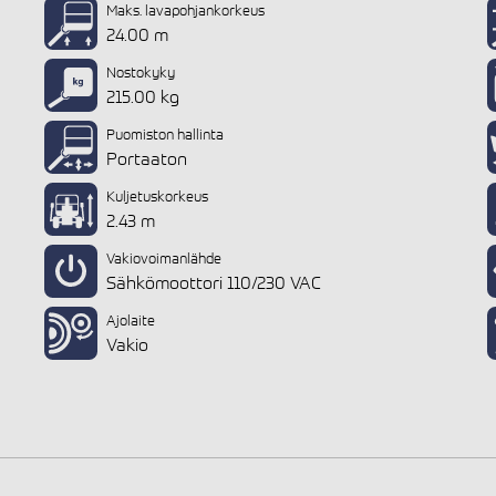
Maks. lavapohjankorkeus
24.00 m
Nostokyky
215.00 kg
Puomiston hallinta
Portaaton
Kuljetuskorkeus
2.43 m
Vakiovoimanlähde
Sähkömoottori 110/230 VAC
Ajolaite
Vakio