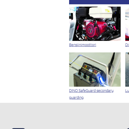
Bensiinimoottori
Di
DINO SafeGuard secondary
Lu
guarding