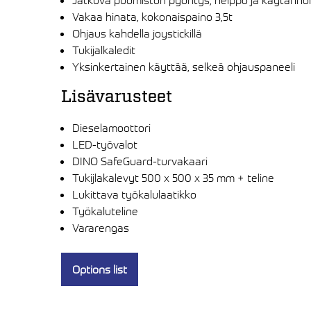
Jatkuva puomiston pyöritys; helppo ja käytännöl
Vakaa hinata, kokonaispaino 3,5t
Ohjaus kahdella joystickillä
Tukijalkaledit
Yksinkertainen käyttää, selkeä ohjauspaneeli
Lisävarusteet
Dieselamoottori
LED-työvalot
DINO SafeGuard-turvakaari
Tukijlakalevyt 500 x 500 x 35 mm + teline
Lukittava työkalulaatikko
Työkaluteline
Vararengas
Options list