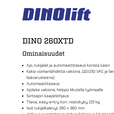
Hyppää
sisältöön
DINO 260XTD
Ominaisuudet
Ajo, tukijalat ja automaattitasaus korista käsin
Kaksi voimanlähdettä vakiona, 110/230 VAC ja ben
lisävarusteena)
Automaattitasaus
Ajolaite vakiona; helppo liikutella työmaalla
Siirtoajon kaapeliohjaus
Tilava, easy-entry kori; nostokyky 215 kg
Isot tukijalkalevyt 280 x 360 mm