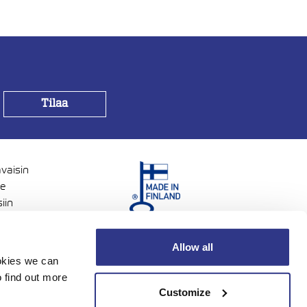
avaisin
me
iin
voisia.
Allow all
ookies we can
 find out more
Customize
s