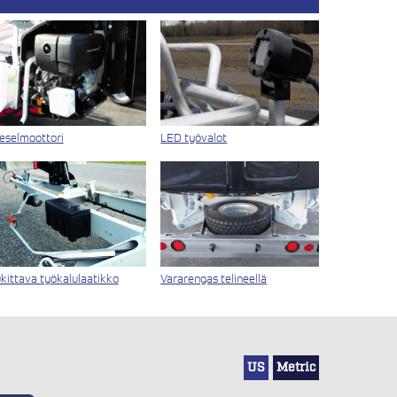
eselmoottori
LED työvalot
kittava työkalulaatikko
Vararengas telineellä
US
Metric