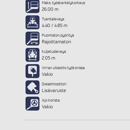
Maks. työskentelykorkeus
26.00 m
Tuentaleveys
4.40 / 4.85 m
Puomiston pyöritys
Rajoittamaton
Kuljetusleveys
2.05 m
Virran ulosotto työkorissa
Vakio
Dieselmoottori
Lisävaruste
Ajo korista
Vakio