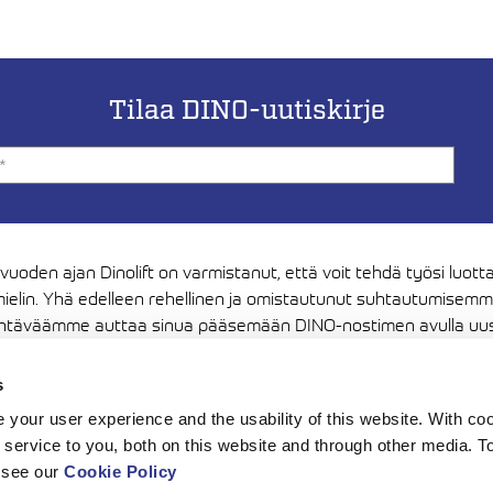
Tilaa DINO-uutiskirje
 vuoden ajan Dinolift on varmistanut, että voit tehdä työsi luott
ielin. Yhä edelleen rehellinen ja omistautunut suhtautumisem
htäväämme auttaa sinua pääsemään DINO-nostimen avulla uus
ksiin. Kiitos luottamuksestasi, haluamme jatkossakin olla sen ar
s
Media
your user experience and the usability of this website. With c
service to you, both on this website and through other media. To
 see our
Cookie Policy
Privacy Policy
Cookie Policy
Terms and Conditions
Cookie setting