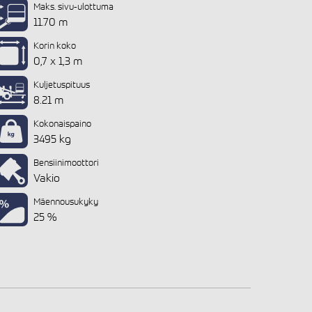
Maks. sivu-ulottuma
11.70 m
Korin koko
0,7 x 1,3 m
Kuljetuspituus
8.21 m
Kokonaispaino
3495 kg
Bensiinimoottori
Vakio
Mäennousukyky
25 %