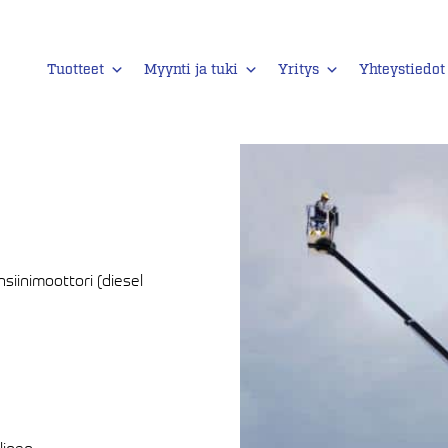
Tuotteet
Myynti ja tuki
Yritys
Yhteystiedot
siinimoottori (diesel