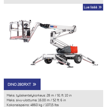
Lue lisää
DINO 280RXT
Maks. työskentelykorkeus:
28 m
/
91 ft 10 in
Maks. sivu-ulottuma:
16.00 m
/
52 ft 6 in
Kokonaispaino:
4860 kg
/
10715 lbs