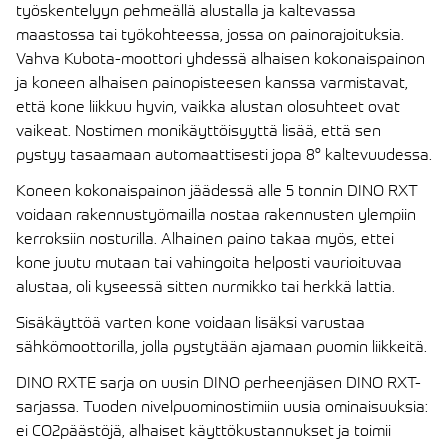
työskentelyyn pehmeällä alustalla ja kaltevassa
maastossa tai työkohteessa, jossa on painorajoituksia.
Vahva Kubota-moottori yhdessä alhaisen kokonaispainon
ja koneen alhaisen painopisteesen kanssa varmistavat,
että kone liikkuu hyvin, vaikka alustan olosuhteet ovat
vaikeat. Nostimen monikäyttöisyyttä lisää, että sen
pystyy tasaamaan automaattisesti jopa 8° kaltevuudessa.
Koneen kokonaispainon jäädessä alle 5 tonnin DINO RXT
voidaan rakennustyömailla nostaa rakennusten ylempiin
kerroksiin nosturilla. Alhainen paino takaa myös, ettei
kone juutu mutaan tai vahingoita helposti vaurioituvaa
alustaa, oli kyseessä sitten nurmikko tai herkkä lattia.
Sisäkäyttöä varten kone voidaan lisäksi varustaa
sähkömoottorilla, jolla pystytään ajamaan puomin liikkeitä.
DINO RXTE sarja on uusin DINO perheenjäsen DINO RXT-
sarjassa. Tuoden nivelpuominostimiin uusia ominaisuuksia:
ei CO2päästöjä, alhaiset käyttökustannukset ja toimii