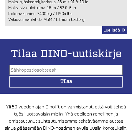
Maks. työskentelykorkeus:
28 m
/
91 ft 10 in
Maks. sivu-ulottuma:
16 m
/
52 ft 6 in
Kokonaispaino:
5400 kg
/
11904 lbs
Vakiovoimanlähde: AGM / Lithium battery
Lue lisää
Tilaa DINO-uutiskirje
Yli 50 vuoden ajan Dinolift on varmistanut, että voit tehdä
työsi luottavaisin mielin. Yhä edelleen rehellinen ja
omistautunut suhtautumisemme tehtäväämme auttaa
sinua pääsemään DINO-nostimen avulla uusiin korkeuksiin.