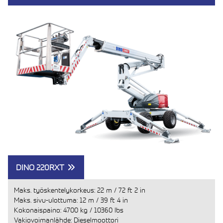
DINO 220RXT
Maks. työskentelykorkeus:
22 m
/
72 ft 2 in
Maks. sivu-ulottuma:
12 m
/
39 ft 4 in
Kokonaispaino:
4700 kg
/
10360 lbs
Vakiovoimanlähde: Dieselmoottori