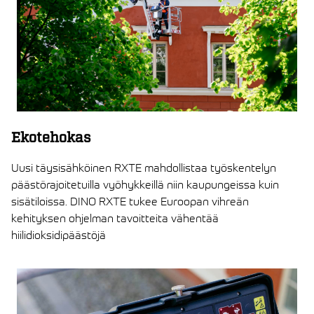
Ekotehokas
Uusi täysisähköinen RXTE mahdollistaa työskentelyn
päästörajoitetuilla vyöhykkeillä niin kaupungeissa kuin
sisätiloissa. DINO RXTE tukee Euroopan vihreän
kehityksen ohjelman tavoitteita vähentää
hiilidioksidipäästöjä