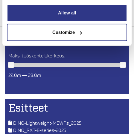
Allow all
Customize
Product selector
Maks. työskentelykorkeus:
22.0m — 28.0m
Esitteet
DINO-Lightweight-MEWPs_2025
DINO_RXT-E-series-2025