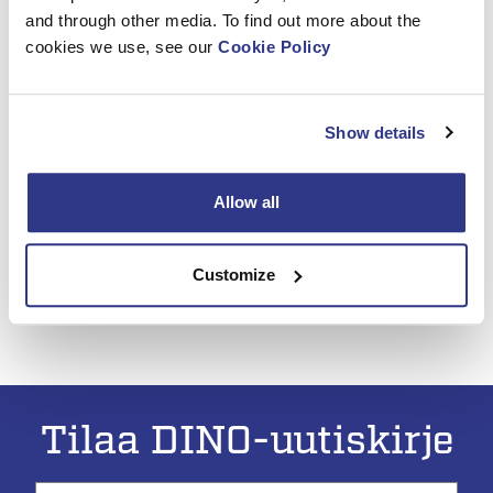
työmahdollisuuksien lisäämiseksi. Onnittelut Dayim
and through other media. To find out more about the
Equipment Rentalsille! 🎉🌟
cookies we use, see our
Cookie Policy
2024 Awards Shortlist
Show details
Allow all
Customize
Tilaa DINO-uutiskirje