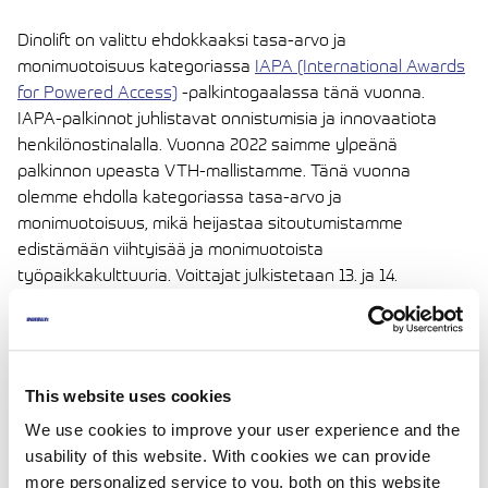
Dinolift on valittu ehdokkaaksi tasa-arvo ja
monimuotoisuus kategoriassa
IAPA (International Awards
for Powered Access)
-palkintogaalassa tänä vuonna.
IAPA-palkinnot juhlistavat onnistumisia ja innovaatiota
henkilönostinalalla. Vuonna 2022 saimme ylpeänä
palkinnon upeasta VTH-mallistamme. Tänä vuonna
olemme ehdolla kategoriassa tasa-arvo ja
monimuotoisuus, mikä heijastaa sitoutumistamme
edistämään viihtyisää ja monimuotoista
työpaikkakulttuuria. Voittajat julkistetaan 13. ja 14.
maaliskuuta 2024 Kööpenhaminassa, Tanskassa.
Dinolift onnittelee IAPA Awardsin voittajaa Dayim
This website uses cookies
Equipment Rentalsia Saudi-Arabiasta. He saavuttivat
voiton kategoriassa tasa-arvo ja monimuotoisuus. Dayim
We use cookies to improve your user experience and the
Equipment Rentals on tehnyt merkittävää työtä muun
usability of this website. With cookies we can provide
muassa naisten oikeuksien parantamiseksi ja
more personalized service to you, both on this website