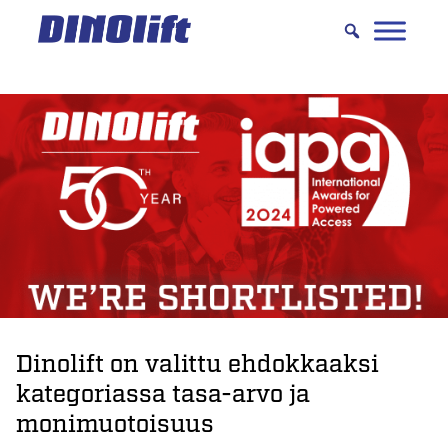
Hyppää
sisältöön
Dinolift on valittu ehdokkaaksi
kategoriassa tasa-arvo ja
monimuotoisuus