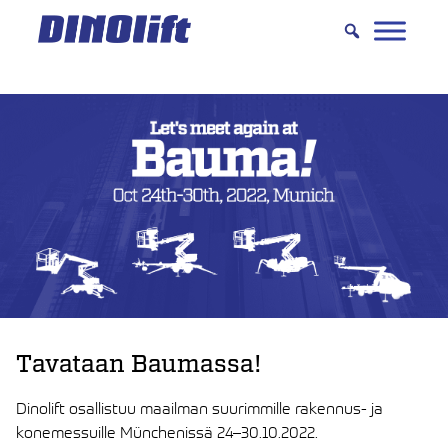
Hyppää
sisältöön
Tavataan Baumassa!
Dinolift osallistuu maailman suurimmille rakennus- ja
konemessuille Münchenissä 24–30.10.2022.