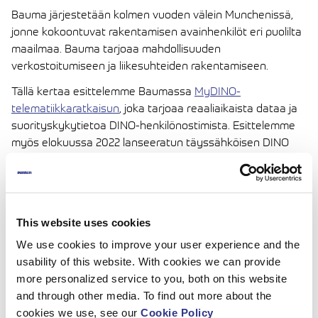
Bauma järjestetään kolmen vuoden välein Munchenissä,
jonne kokoontuvat rakentamisen avainhenkilöt eri puolilta
maailmaa. Bauma tarjoaa mahdollisuuden
verkostoitumiseen ja liikesuhteiden rakentamiseen.
Tällä kertaa esittelemme Baumassa
MyDINO-
telematiikkaratkaisun
, joka tarjoaa reaaliaikaista dataa ja
suorityskykytietoa DINO-henkilönostimista. Esittelemme
myös elokuussa 2022 lanseeratun täyssähköisen DINO
RXTE kevyen itsekulkevan henkilönostinsarjan.
Näyttelyssä esillä ovat myös
DINO 180XTII
ja vuoden 2022
IAPA voittajatuotten
DINO230VTH
.
Löydät Dinoliftin ulkoilmaosastolta
FS. 1306/4!
This website uses cookies
Jos aiot osallistua messuille, lähetä meille sähköpostia niin
We use cookies to improve your user experience and the
sovitaan tapaaminen DINO-asiantuntijoiden kanssa.
usability of this website. With cookies we can provide
more personalized service to you, both on this website
Tervetuloa!
and through other media. To find out more about the
cookies we use, see our
Cookie Policy