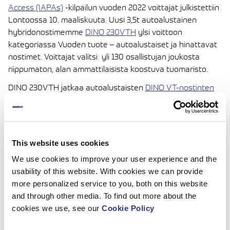
Access (IAPAs)
-kilpailun vuoden 2022 voittajat julkistettiin
Lontoossa 10. maaliskuuta. Uusi 3,5t autoalustainen
hybridonostimemme
DINO 230VTH
ylsi voittoon
kategoriassa Vuoden tuote – autoalustaiset ja hinattavat
nostimet. Voittajat valitsi yli 130 osallistujan joukosta
riippumaton, alan ammattilaisista koostuva tuomaristo.
DINO 230VTH jatkaa autoalustaisten
DINO VT-nostinten
tuotesarjaa
ja sähkökäytön ansiosta se nostaa sarjan
täysin uudelle tasolle. Kaikki nostimen liikkeet voidaan
operoida sähköisesti, mikä mahdollistaa hiljaisen ja täysin
paikallispäästöttömän työskentelyn ja siten käytön myös
This website uses cookies
sisätiloissa. Kuten edeltäjänsä, myös DINO 230VTH on
We use cookies to improve your user experience and the
suunniteltu ja valmistettu erityisesti vuokraamokäyttöä
usability of this website. With cookies we can provide
silmällä pitäen; se on kustannustehokas käytössä ja
more personalized service to you, both on this website
ajettavissa B-luokan ajokortilla. Lisäksi se on markkinoilla
and through other media. To find out more about the
kokoluokkansa ainoa hybridinostin, jossa auton kyydissä
cookies we use, see our
Cookie Policy
voi kuljettajan lisäksi olla matkustaja.
Lue lisää DINO 230VTH:sta