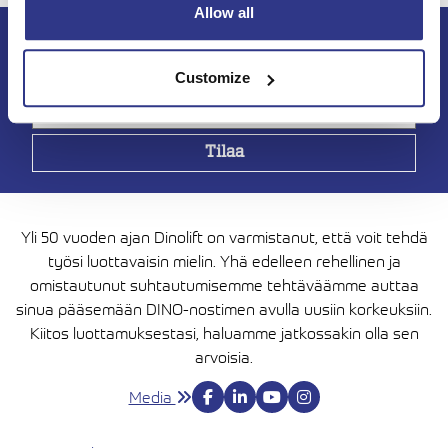
Allow all
Tilaa DINO-uutiskirje
Customize
Yli 50 vuoden ajan Dinolift on varmistanut, että voit tehdä
työsi luottavaisin mielin. Yhä edelleen rehellinen ja
omistautunut suhtautumisemme tehtäväämme auttaa
sinua pääsemään DINO-nostimen avulla uusiin korkeuksiin.
Kiitos luottamuksestasi, haluamme jatkossakin olla sen
arvoisia.
Media