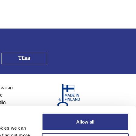
avaisin
me
iin
voisia.
Allow all
ookies we can
 find out more