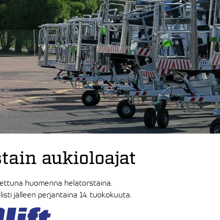
tain aukioloajat
jettuna huomenna helatorstaina.
ti jälleen perjantaina 14. tuokokuuta.