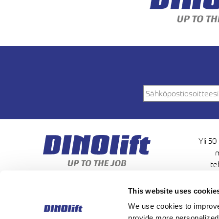
Yli 50
m
te
korkeu
This website uses cookie
We use cookies to improve 
provide more personalized 