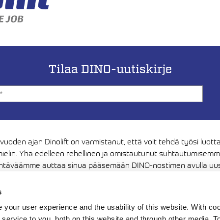
Tilaa DINO-uutiskirje
 vuoden ajan Dinolift on varmistanut, että voit tehdä työsi luott
ielin. Yhä edelleen rehellinen ja omistautunut suhtautumisem
htäväämme auttaa sinua pääsemään DINO-nostimen avulla uus
ksiin. Kiitos luottamuksestasi, haluamme jatkossakin olla sen ar
s
Media
your user experience and the usability of this website. With c
service to you, both on this website and through other media. To