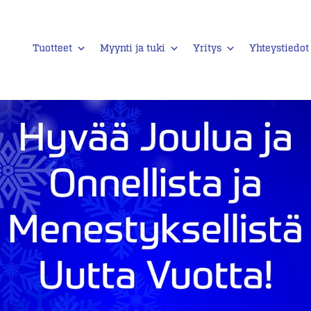
Tuotteet
Myynti ja tuki
Yritys
Yhteystiedot