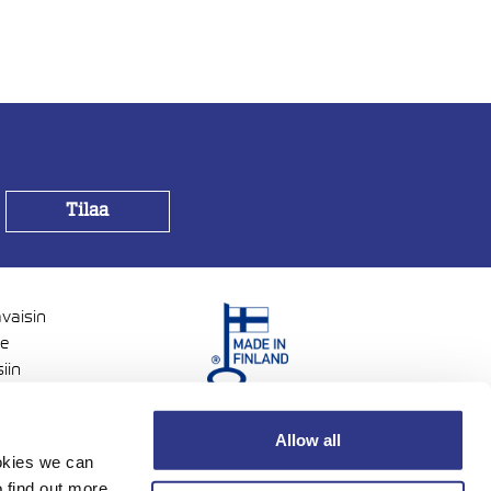
avaisin
me
iin
voisia.
Allow all
ookies we can
 find out more