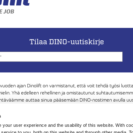
Tilaa DINO-uutiskirje
 vuoden ajan Dinolift on varmistanut, että voit tehdä työsi luott
ielin. Yhä edelleen rehellinen ja omistautunut suhtautumisem
htäväämme auttaa sinua pääsemään DINO-nostimen avulla uus
ksiin. Kiitos luottamuksestasi, haluamme jatkossakin olla sen ar
s
Media
your user experience and the usability of this website. With c
service to you, both on this website and through other media. To