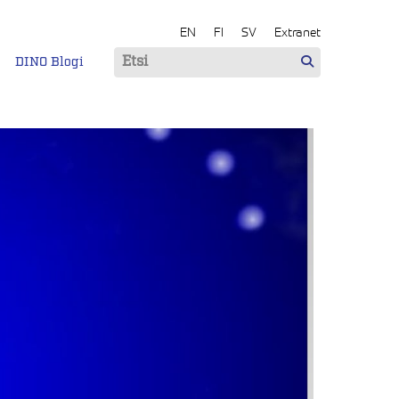
EN
FI
SV
Extranet
DINO Blogi