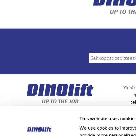
Yli 50
m
te
korkeu
This website uses cookie
We use cookies to improve 
provide more personalized 