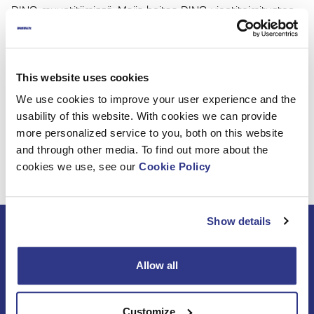
DINO-myyntitiimissä. Maija hoitaa DINO-vientitoimitusten
order-to-delivery -prosessia sekä toimii myynnin tukena
palvellen kaikkia DINO-asiakkaitamme ja -
jälleenmyyjiämme.
This website uses cookies
Lämpimästi tervetuloa DINO-tiimiin, Maija. Toivotamme
We use cookies to improve your user experience and the
sinulle menestystä uusissa tehtävissäsi!
usability of this website. With cookies we can provide
more personalized service to you, both on this website
and through other media. To find out more about the
cookies we use, see our
Cookie Policy
Show details
Tilaa DINO-uutiskirje
Allow all
Customize