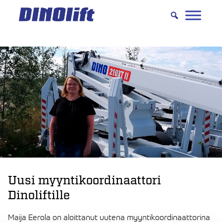
Hyppää
sisältöön
Uusi myyntikoordinaattori
Dinoliftille
Maija Eerola on aloittanut uutena myyntikoordinaattorina