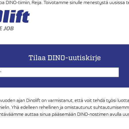
a DINO-tiimiin, Reija. Toivotamme sinulle menestystä uusissa t
Tilaa DINO-uutiskirje
 vuoden ajan Dinolift on varmistanut, että voit tehdä työsi luott
ielin. Yhä edelleen rehellinen ja omistautunut suhtautumisem
htäväämme auttaa sinua pääsemään DINO-nostimen avulla uus
ksiin. Kiitos luottamuksestasi, haluamme jatkossakin olla sen ar