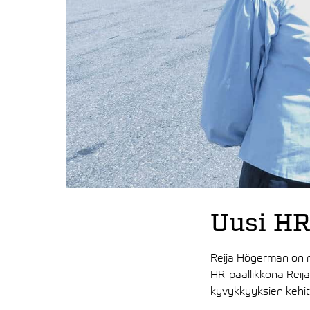
Uusi HR
Reija Högerman on n
HR-päällikkönä Reija
kyvykkyyksien kehitt