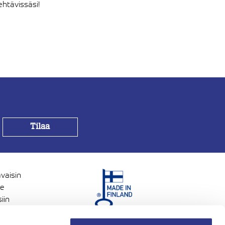
ehtävissäsi!
avaisin
me
iin
voisia.