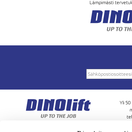
Lämpimästi tervetulo
Yli 50
m
te
korkeu