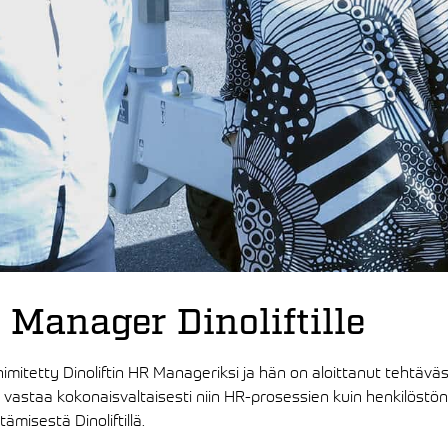
 Manager Dinoliftille
imitetty Dinoliftin HR Manageriksi ja hän on aloittanut tehtävä
 vastaa kokonaisvaltaisesti niin HR-prosessien kuin henkilöstö
ämisestä Dinoliftillä.