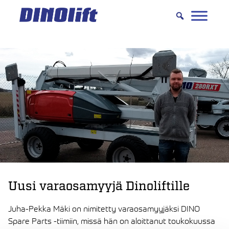
Hyppää
sisältöön
Uusi varaosamyyjä Dinoliftille
Juha-Pekka Mäki on nimitetty varaosamyyjäksi DINO
Spare Parts -tiimiin, missä hän on aloittanut toukokuussa