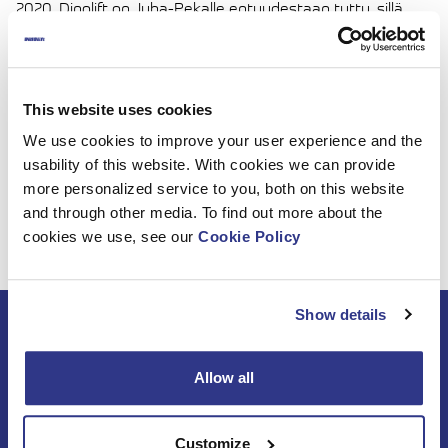
2020. Dinolift on Juha-Pekalle entuudestaan tuttu, sillä
hän on työskennellyt Dinolla aiemmin eri tehtävissä.
Varaosamyyjänä Juha-Pekan tehtäviin kuuluu
varaosamyynnin ja varaosien toimittamisen lisäksi
varaosadokumentaation ajan tasalla pitäminen.
This website uses cookies
Tervetuloa joukkoon Juha-Pekka, toivotamme sinulle
We use cookies to improve your user experience and the
menestystä uusissa tehtävissäsi!
usability of this website. With cookies we can provide
more personalized service to you, both on this website
and through other media. To find out more about the
cookies we use, see our
Cookie Policy
Show details
Tilaa DINO-uutiskirje
Allow all
Customize