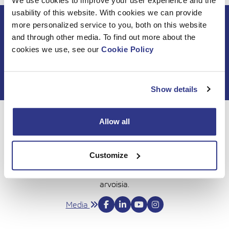
We use cookies to improve your user experience and the
usability of this website. With cookies we can provide
Tilaa DINO-uutiskirje
more personalized service to you, both on this website
and through other media. To find out more about the
cookies we use, see our
Cookie Policy
Show details
Allow all
Yli 50 vuoden ajan Dinolift on varmistanut, että voit tehdä
työsi luottavaisin mielin. Yhä edelleen rehellinen ja
omistautunut suhtautumisemme tehtäväämme auttaa
Customize
sinua pääsemään DINO-nostimen avulla uusiin korkeuksiin.
Kiitos luottamuksestasi, haluamme jatkossakin olla sen
arvoisia.
Media