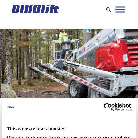
Hyppää
sisältöön
11 vinkkiä oikeiden lisävarusteiden
valintaan
This website uses cookies