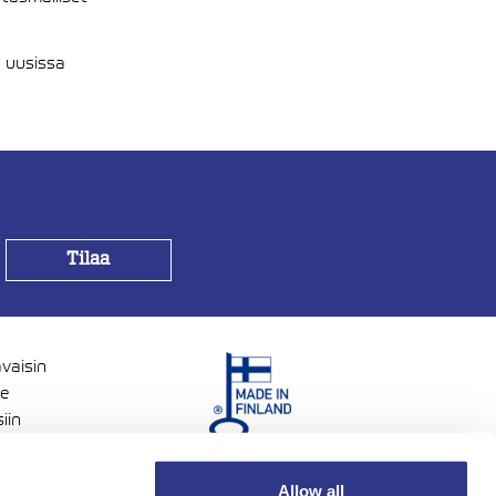
 uusissa
avaisin
me
iin
voisia.
Allow all