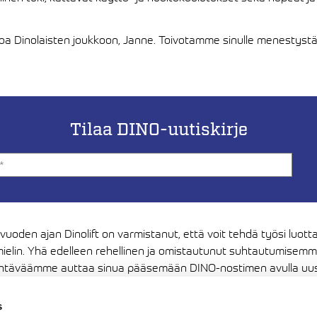
oa Dinolaisten joukkoon, Janne. Toivotamme sinulle menestystä
Tilaa DINO-uutiskirje
 vuoden ajan Dinolift on varmistanut, että voit tehdä työsi luott
ielin. Yhä edelleen rehellinen ja omistautunut suhtautumisem
htäväämme auttaa sinua pääsemään DINO-nostimen avulla uus
ksiin. Kiitos luottamuksestasi, haluamme jatkossakin olla sen ar
s
Media