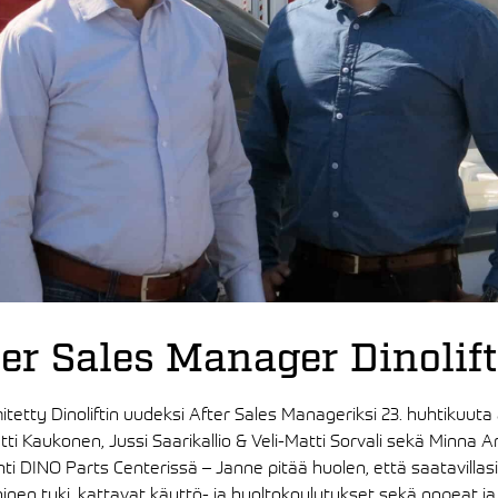
er Sales Manager Dinolift
tetty Dinoliftin uudeksi After Sales Manageriksi 23. huhtikuut
ti Kaukonen, Jussi Saarikallio & Veli-Matti Sorvali sekä Minna Ar
hti DINO Parts Centerissä – Janne pitää huolen, että saatavillas
nen tuki, kattavat käyttö- ja huoltokoulutukset sekä nopeat ja 