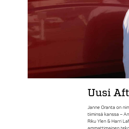
Uusi Aft
Janne Oranta on nimi
tiiminsä kanssa – Ant
Riku Ylen & Harri La
ammattimainen tekni