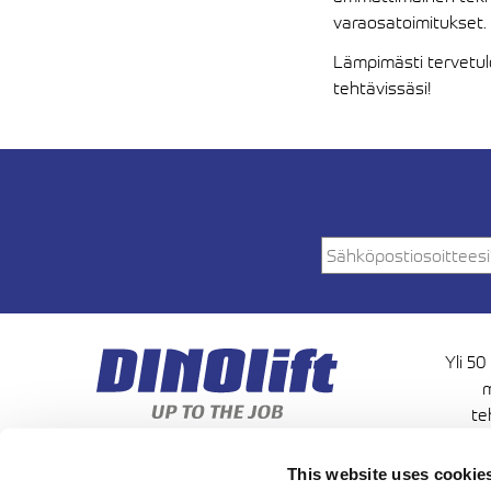
varaosatoimitukset.
Lämpimästi tervetul
tehtävissäsi!
Yli 50
m
te
korkeu
This website uses cookie