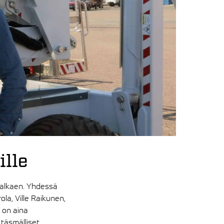
ille
a alkaen. Yhdessä
ola, Ville Raikunen,
i on aina
täsmälliset