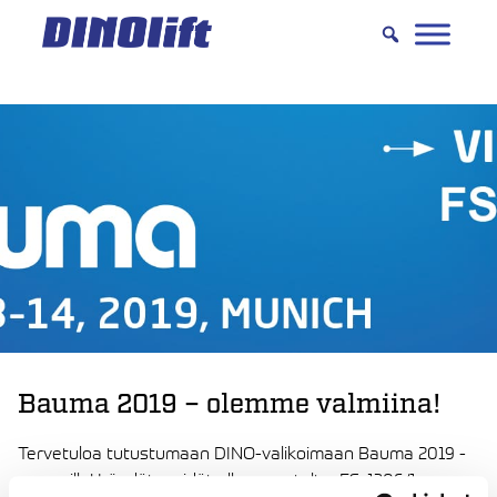
Hyppää
sisältöön
Bauma 2019 – olemme valmiina!
Tervetuloa tutustumaan DINO-valikoimaan Bauma 2019 -
messuilla! Löydät meidät ulko-osastolta FS. 1306/1.