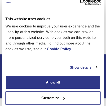
Lisätietoja DINO-malleista, jotka ovat esittelyssä maailman
suurimmassa rakennuskonenäyttelyssä Münchenissä
8.-14. huhtikuuta 2019:
Dinolift Press release
This website uses cookies
We use cookies to improve your user experience and the
usability of this website. With cookies we can provide
more personalized service to you, both on this website
and through other media. To find out more about the
cookies we use, see our
Cookie Policy
Tilaa DINO-uutiskirje
Show details
Allow all
Customize