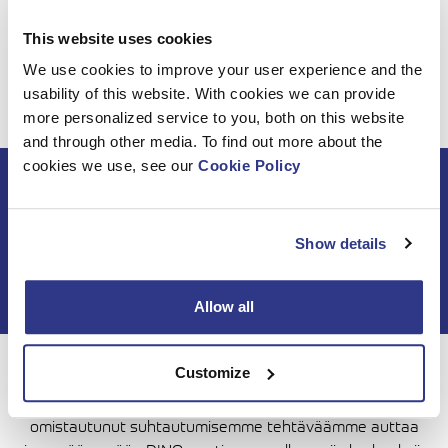
Tapaamisiin taas pian!
This website uses cookies
We use cookies to improve your user experience and the
usability of this website. With cookies we can provide
more personalized service to you, both on this website
and through other media. To find out more about the
cookies we use, see our
Cookie Policy
Tilaa DINO-uutiskirje
Show details
Allow all
Customize
Yli 50 vuoden ajan Dinolift on varmistanut, että voit tehdä
työsi luottavaisin mielin. Yhä edelleen rehellinen ja
omistautunut suhtautumisemme tehtäväämme auttaa