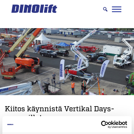
Hyppää
sisältöön
Kiitos käynnistä Vertikal Days-
messuilla!
Kiitos käynnistä Silverstonen Vertikal Days-messuilla!