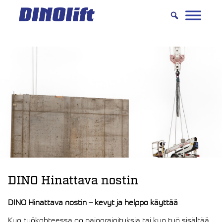
Hyppää
sisältöön
DINO Hinattava nostin
DINO Hinattava nostin – kevyt ja helppo käyttää
Kun työkohteessa on painorajoituksia tai kun työ sisältää