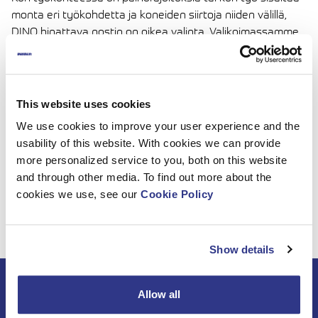
monta eri työkohdetta ja koneiden siirtoja niiden välillä,
DINO hinattava nostin on oikea valinta. Valikoimassamme
on hinattavia nostimia 10 – 26 m työskentelykorkeuksilla
joka lähtöön; työn luonteesta riippuen voit valita joko
yksinkertaisen jokamiehen koneen tai teknisesti
kehittyneemmän mallin vaativaan käyttöön. Meiltä löytyy
This website uses cookies
sopiva nostin kaikkeen turvalliseen, helppoon ja
We use cookies to improve your user experience and the
kustannustehokkaaseen korkean paikan työhön.
usability of this website. With cookies we can provide
Lisätietoja valikoimastamme saat DINO -myyntitiimiltä:
more personalized service to you, both on this website
sales@dinolift.com
.
and through other media. To find out more about the
cookies we use, see our
Cookie Policy
Lue lisää:
DINO Hinattavat nivelteleskooppinostimet
,
DINO
Hinattavat teleskooppinostimet
Show details
Tilaa DINO-uutiskirje
Allow all